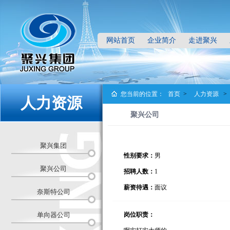
网站首页
企业简介
走进聚兴
您当前的位置：
首页
>
人力资源
>
人力资源
聚兴公司
聚兴集团
性别要求：
男
聚兴公司
招聘人数：
1
薪资待遇：
面议
奈斯特公司
单向器公司
岗位职责：