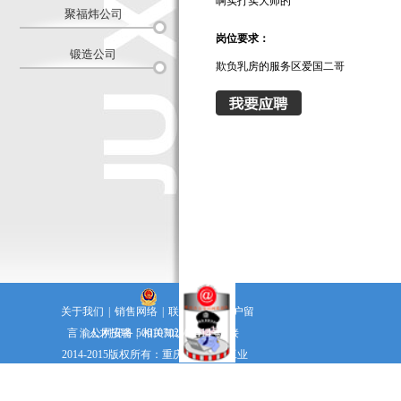
啊实打实大师的
聚福炜公司
岗位要求：
锻造公司
欺负乳房的服务区爱国二哥
关于我们
|
销售网络
|
联系方式
|
客户留
言
渝公网安备 50010702500414号
|
人才招聘
|
相关知识
|
友情链接
2014-2015版权所有：重庆聚兴交通工业
（集团）有限公司 电话：023-68607506 传真：023-68607506
渝ICP备15004781号-1
技术支持：
政企网