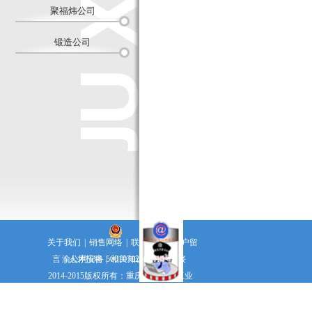
聚福炜公司
锻造公司
关于我们
|
销售网络
|
联系方式
|
客户留
言
渝公网安备 50010702500414号
|
人才招聘
|
相关知识
|
友情链接
2014-2015版权所有：重庆聚兴交通工业
（集团）有限公司 电话：023-68607506 传真：023-68607506
渝ICP备15004781号-1
技术支持：
政企网